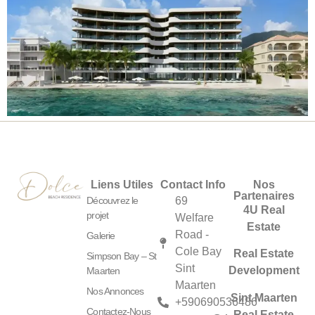
Liens Utiles
Contact Info
Nos
Partenaires
Découvrez le
69
4U Real
projet
Welfare
Estate
Road -
Galerie
Cole Bay
Real Estate
Simpson Bay – St
Sint
Development
Maarten
Maarten
Nos Annonces
Sint Maarten
+590690536486
Contactez-Nous
Real Estate